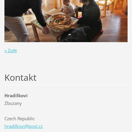
« Zpět
Kontakt
Hradilkovi
Zbuzany
Czech Republic
hradilko
vi@post.
cz