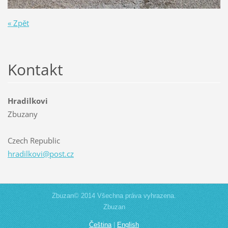
« Zpět
Kontakt
Hradilkovi
Zbuzany
Czech Republic
hradilko
vi@post.
cz
Zbuzan© 2014 Všechna práva vyhrazena.
Zbuzan
Čeština
|
English