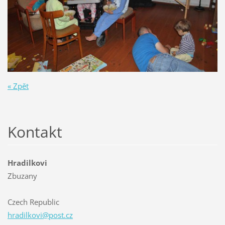
« Zpět
Kontakt
Hradilkovi
Zbuzany
Czech Republic
hradilko
vi@post.
cz