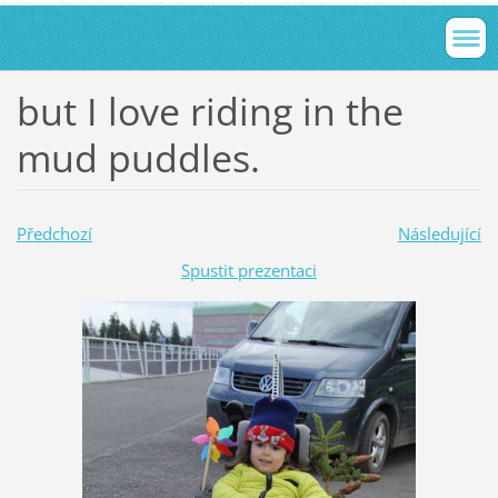
but I love riding in the
mud puddles.
Předchozí
Následující
Spustit prezentaci