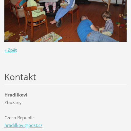
« Zpět
Kontakt
Hradilkovi
Zbuzany
Czech Republic
hradilko
vi@post.
cz