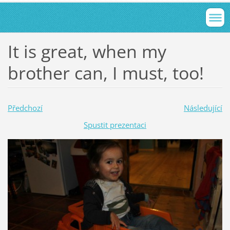
It is great, when my
brother can, I must, too!
Předchozí
Následující
Spustit prezentaci