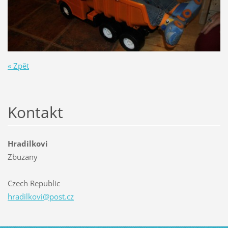
« Zpět
Kontakt
Hradilkovi
Zbuzany
Czech Republic
hradilko
vi@post.
cz