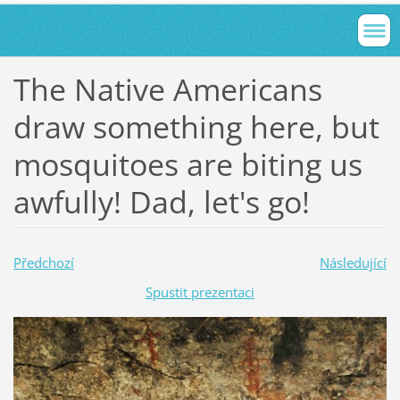
The Native Americans
draw something here, but
mosquitoes are biting us
awfully! Dad, let's go!
Předchozí
Následující
Spustit prezentaci