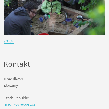
« Zpět
Kontakt
Hradilkovi
Zbuzany
Czech Republic
hradilko
vi@post.
cz