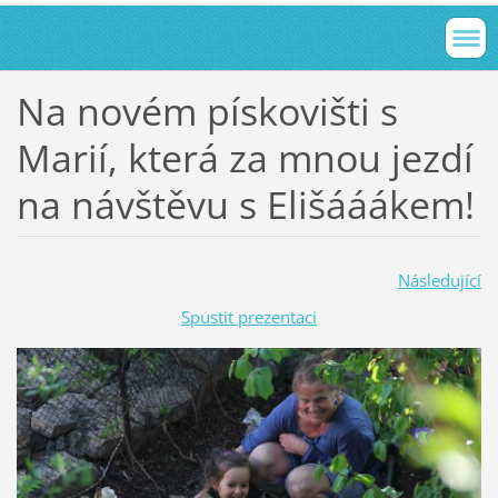
Na novém pískovišti s
Marií, která za mnou jezdí
na návštěvu s Elišááákem!
Následující
Spustit prezentaci