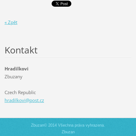
« Zpět
Kontakt
Hradilkovi
Zbuzany
Czech Republic
hradilko
vi@post.
cz
Zbuzan© 2014 Všechna práva vyhrazena.
Zbuzan