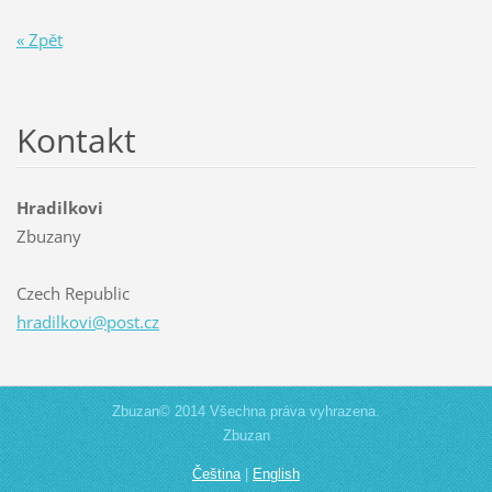
« Zpět
Kontakt
Hradilkovi
Zbuzany
Czech Republic
hradilko
vi@post.
cz
Zbuzan© 2014 Všechna práva vyhrazena.
Zbuzan
Čeština
|
English