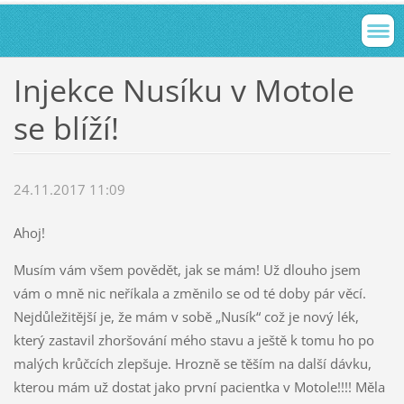
Injekce Nusíku v Motole
se blíží!
24.11.2017 11:09
Ahoj!
Musím vám všem povědět, jak se mám! Už dlouho jsem
vám o mně nic neříkala a změnilo se od té doby pár věcí.
Nejdůležitější je, že mám v sobě „Nusík“ což je nový lék,
který zastavil zhoršování mého stavu a ještě k tomu ho po
malých krůčcích zlepšuje. Hrozně se těším na další dávku,
kterou mám už dostat jako první pacientka v Motole!!!! Měla