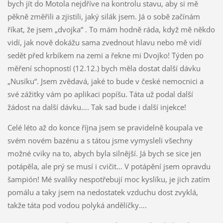
bych jít do Motola nejdříve na kontrolu stavu, aby si mě
pěkně změřili a zjistili, jaký silák jsem. Já o sobě začínám
říkat, že jsem „dvojka“ . To mám hodně ráda, když mě někdo
vidí, jak nově dokážu sama zvednout hlavu nebo mě vidí
sedět před krbíkem na zemi a řekne mi Dvojko! Týden po
měření schopností (12.12.) bych měla dostat další dávku
„Nusíku“. Jsem zvědavá, jaké to bude v české nemocnici a
své zážitky vám po aplikaci popíšu. Táta už podal další
žádost na další dávku…. Tak sad bude i další injekce!
Celé léto až do konce října jsem se pravidelně koupala ve
svém novém bazénu a s tátou jsme vymysleli všechny
možné cviky na to, abych byla silnější. Já bych se sice jen
potápěla, ale prý se musí i cvičit… V potápění jsem opravdu
šampión! Mé svalíky nespotřebují moc kyslíku, je jich zatím
pomálu a taky jsem na nedostatek vzduchu dost zvyklá,
takže táta pod vodou polyká andělíčky….