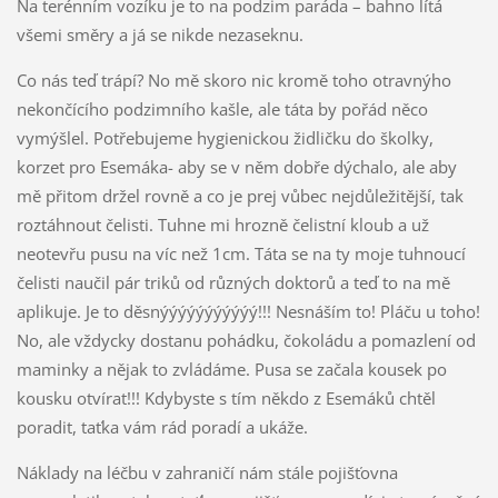
Na terénním vozíku je to na podzim paráda – bahno lítá
všemi směry a já se nikde nezaseknu.
Co nás teď trápí? No mě skoro nic kromě toho otravnýho
nekončícího podzimního kašle, ale táta by pořád něco
vymýšlel. Potřebujeme hygienickou židličku do školky,
korzet pro Esemáka- aby se v něm dobře dýchalo, ale aby
mě přitom držel rovně a co je prej vůbec nejdůležitější, tak
roztáhnout čelisti. Tuhne mi hrozně čelistní kloub a už
neotevřu pusu na víc než 1cm. Táta se na ty moje tuhnoucí
čelisti naučil pár triků od různých doktorů a teď to na mě
aplikuje. Je to děsnýýýýýýýýýýý!!! Nesnáším to! Pláču u toho!
No, ale vždycky dostanu pohádku, čokoládu a pomazlení od
maminky a nějak to zvládáme. Pusa se začala kousek po
kousku otvírat!!! Kdybyste s tím někdo z Esemáků chtěl
poradit, taťka vám rád poradí a ukáže.
Náklady na léčbu v zahraničí nám stále pojišťovna