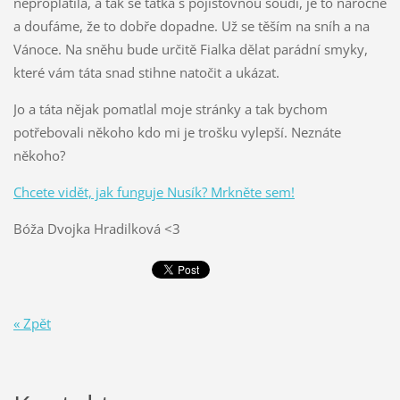
neproplatila, a tak se taťka s pojišťovnou soudí, je to náročné
a doufáme, že to dobře dopadne. Už se těším na sníh a na
Vánoce. Na sněhu bude určitě Fialka dělat parádní smyky,
které vám táta snad stihne natočit a ukázat.
Jo a táta nějak pomatlal moje stránky a tak bychom
potřebovali někoho kdo mi je trošku vylepší. Neznáte
někoho?
Chcete vidět, jak funguje Nusík? Mrkněte sem!
Bóža Dvojka Hradilková <3
« Zpět