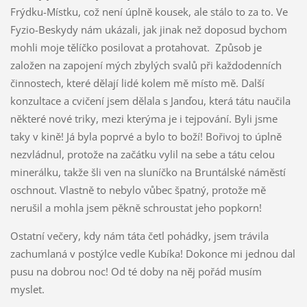
Frýdku-Místku, což není úplně kousek, ale stálo to za to. Ve
Fyzio-Beskydy nám ukázali, jak jinak než doposud bychom
mohli moje tělíčko posilovat a protahovat. Způsob je
založen na zapojení mých zbylých svalů při každodenních
činnostech, které dělají lidé kolem mě místo mě. Další
konzultace a cvičení jsem dělala s Janďou, která tátu naučila
některé nové triky, mezi kterýma je i tejpování. Byli jsme
taky v kině! Já byla poprvé a bylo to boží! Bořivoj to úplně
nezvládnul, protože na začátku vylil na sebe a tátu celou
minerálku, takže šli ven na sluníčko na Bruntálské náměstí
oschnout. Vlastně to nebylo vůbec špatný, protože mě
nerušil a mohla jsem pěkně schroustat jeho popkorn!
Ostatní večery, kdy nám táta četl pohádky, jsem trávila
zachumlaná v postýlce vedle Kubíka! Dokonce mi jednou dal
pusu na dobrou noc! Od té doby na něj pořád musím
myslet.