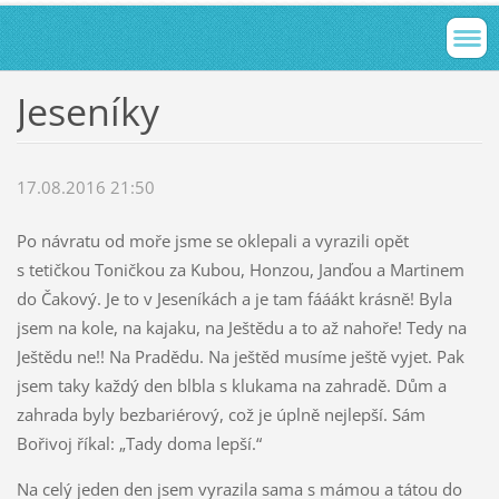
Jeseníky
17.08.2016 21:50
Po návratu od moře jsme se oklepali a vyrazili opět
s tetičkou Toničkou za Kubou, Honzou, Janďou a Martinem
do Čakový. Je to v Jeseníkách a je tam fááákt krásně! Byla
jsem na kole, na kajaku, na Ještědu a to až nahoře! Tedy na
Ještědu ne!! Na Pradědu. Na ještěd musíme ještě vyjet. Pak
jsem taky každý den blbla s klukama na zahradě. Dům a
zahrada byly bezbariérový, což je úplně nejlepší. Sám
Bořivoj říkal: „Tady doma lepší.“
Na celý jeden den jsem vyrazila sama s mámou a tátou do