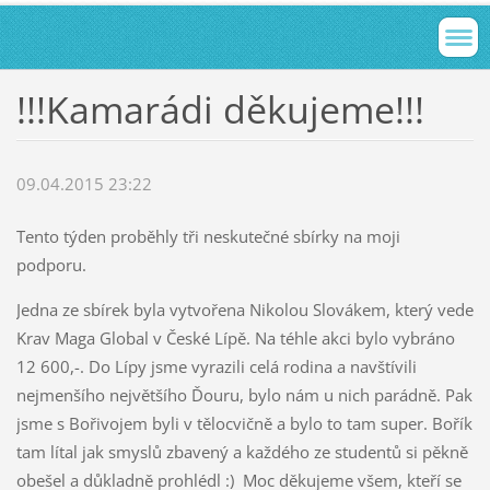
!!!Kamarádi děkujeme!!!
09.04.2015 23:22
Tento týden proběhly tři neskutečné sbírky na moji
podporu.
Jedna ze sbírek byla vytvořena Nikolou Slovákem, který vede
Krav Maga Global v České Lípě. Na téhle akci bylo vybráno
12 600,-. Do Lípy jsme vyrazili celá rodina a navštívili
nejmenšího největšího Ďouru, bylo nám u nich parádně. Pak
jsme s Bořivojem byli v tělocvičně a bylo to tam super. Bořík
tam lítal jak smyslů zbavený a každého ze studentů si pěkně
obešel a důkladně prohlédl :) Moc děkujeme všem, kteří se