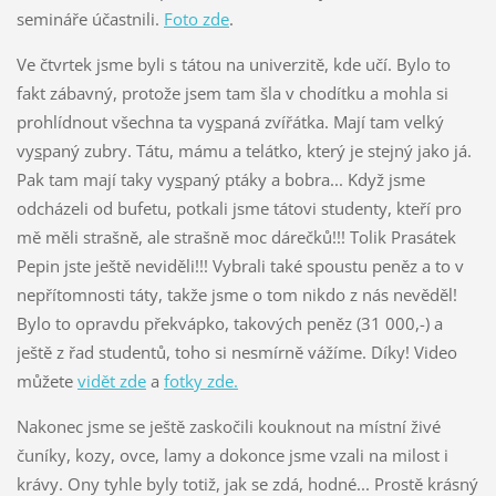
semináře účastnili.
Foto zde
.
Ve čtvrtek jsme byli s tátou na univerzitě, kde učí. Bylo to
fakt zábavný, protože jsem tam šla v chodítku a mohla si
prohlídnout všechna ta vy
s
paná zvířátka. Mají tam velký
vy
s
paný zubry. Tátu, mámu a telátko, který je stejný jako já.
Pak tam mají taky vy
s
paný ptáky a bobra... Když jsme
odcházeli od bufetu, potkali jsme tátovi studenty, kteří pro
mě měli strašně, ale strašně moc dárečků!!! Tolik Prasátek
Pepin jste ještě neviděli!!! Vybrali také spoustu peněz a to v
nepřítomnosti táty, takže jsme o tom nikdo z nás nevěděl!
Bylo to opravdu překvápko, takových peněz (31 000,-) a
ještě z řad studentů, toho si nesmírně vážíme. Díky! Video
můžete
vidět zde
a
fotky zde.
Nakonec jsme se ještě zaskočili kouknout na místní živé
čuníky, kozy, ovce, lamy a dokonce jsme vzali na milost i
krávy. Ony tyhle byly totiž, jak se zdá, hodné... Prostě krásný