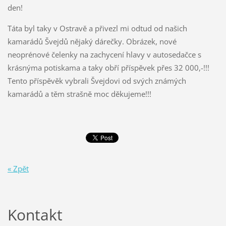
den!
Táta byl taky v Ostravě a přivezl mi odtud od našich
kamarádů Švejdů nějaký dárečky. Obrázek, nové
neoprénové čelenky na zachycení hlavy v autosedačce s
krásnýma potiskama a taky obří příspěvek přes 32 000,-!!!
Tento příspěvěk vybrali Švejdovi od svých známých
kamarádů a těm strašně moc děkujeme!!!
« Zpět
Kontakt