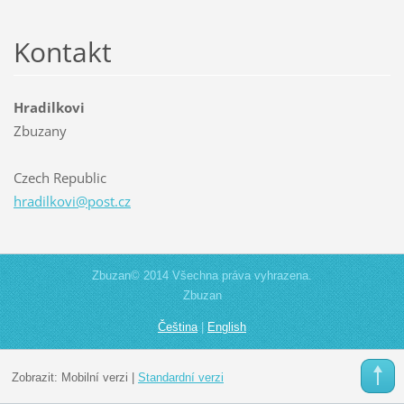
Kontakt
Hradilkovi
Zbuzany
Czech Republic
hradilko
vi@post.
cz
Zbuzan© 2014 Všechna práva vyhrazena.
Zbuzan
Čeština
|
English
Zobrazit:
Mobilní verzi
|
Standardní verzi