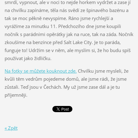
smrdí, vypnout, ale v noci to nejde horkem vydržet a zase jí
na chvilku zapínáme, těla nás svědí ze špinavého bazénu a
tak se moc pěkně nevyspíme. Ráno jsme rychlejší a
vyrážíme za minutku 11. Předchozího dne jsme koupili
nočník s parádními opěrátky jak na ruce, tak na záda. Nočník
zkoušíme na benzínce před Salt Lake City. Je to paráda,
funguje to! Udržím se v něm, ale myslím si, že ho budu spíš
používat jako židličku.
Na fotky se můžete kouknout zde.
Chvilku jsme mysleli, že
kvůli těm vedrům pojedeme domů, ale jsme rádi, že jsme
zůstali. Teď jsou v Čechách. My už jsme zase dál a je tu
příjemněji.
« Zpět