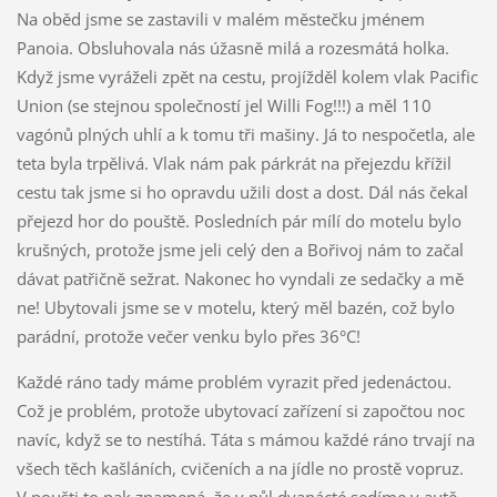
Na oběd jsme se zastavili v malém městečku jménem
Panoia. Obsluhovala nás úžasně milá a rozesmátá holka.
Když jsme vyráželi zpět na cestu, projížděl kolem vlak Pacific
Union (se stejnou společností jel Willi Fog!!!) a měl 110
vagónů plných uhlí a k tomu tři mašiny. Já to nespočetla, ale
teta byla trpělivá. Vlak nám pak párkrát na přejezdu křížil
cestu tak jsme si ho opravdu užili dost a dost. Dál nás čekal
přejezd hor do pouště. Posledních pár mílí do motelu bylo
krušných, protože jsme jeli celý den a Bořivoj nám to začal
dávat patřičně sežrat. Nakonec ho vyndali ze sedačky a mě
ne! Ubytovali jsme se v motelu, který měl bazén, což bylo
parádní, protože večer venku bylo přes 36°C!
Každé ráno tady máme problém vyrazit před jedenáctou.
Což je problém, protože ubytovací zařízení si započtou noc
navíc, když se to nestíhá. Táta s mámou každé ráno trvají na
všech těch kašláních, cvičeních a na jídle no prostě vopruz.