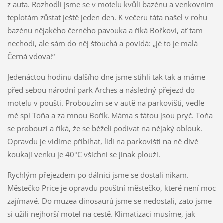
z auta. Rozhodli jsme se v motelu kvůli bazénu a venkovním
teplotám zůstat ještě jeden den. K večeru táta našel v rohu
bazénu nějakého černého pavouka a říká Bořkovi, ať tam
nechodí, ale sám do něj šťouchá a povídá: „jé to je malá
Černá vdova!“
Jedenáctou hodinu dalšího dne jsme stihli tak tak a máme
před sebou národní park Arches a následný přejezd do
motelu v poušti. Probouzím se v autě na parkovišti, vedle
mě spí Toňa a za mnou Bořík. Máma s tátou jsou pryč. Toňa
se probouzí a říká, že se běželi podívat na nějaký oblouk.
Opravdu je vidíme přibíhat, lidi na parkovišti na ně divě
koukají venku je 40°C všichni se jinak plouží.
Rychlým přejezdem po dálnici jsme se dostali nikam.
Městečko Price je opravdu pouštní městečko, které není moc
zajímavé. Do muzea dinosaurů jsme se nedostali, zato jsme
si užili nejhorší motel na cestě. Klimatizaci musíme, jak