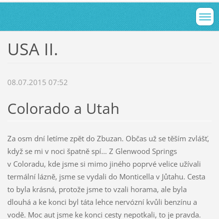
USA II.
08.07.2015 07:52
Colorado a Utah
Za osm dní letíme zpět do Zbuzan. Občas už se těším zvlášť,
když se mi v noci špatně spí… Z Glenwood Springs
v Coloradu, kde jsme si mimo jiného poprvé velice užívali
termální lázně, jsme se vydali do Monticella v Jůtahu. Cesta
to byla krásná, protože jsme to vzali horama, ale byla
dlouhá a ke konci byl táta lehce nervózní kvůli benzínu a
vodě. Moc aut jsme ke konci cesty nepotkali, to je pravda.