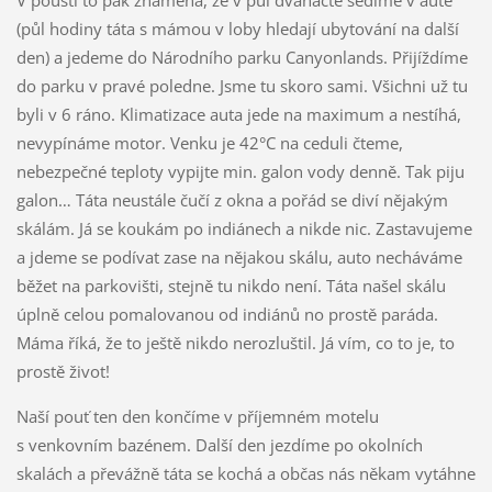
V poušti to pak znamená, že v půl dvanácté sedíme v autě
(půl hodiny táta s mámou v loby hledají ubytování na další
den) a jedeme do Národního parku Canyonlands. Přijíždíme
do parku v pravé poledne. Jsme tu skoro sami. Všichni už tu
byli v 6 ráno. Klimatizace auta jede na maximum a nestíhá,
nevypínáme motor. Venku je 42°C na ceduli čteme,
nebezpečné teploty vypijte min. galon vody denně. Tak piju
galon… Táta neustále čučí z okna a pořád se diví nějakým
skálám. Já se koukám po indiánech a nikde nic. Zastavujeme
a jdeme se podívat zase na nějakou skálu, auto necháváme
běžet na parkovišti, stejně tu nikdo není. Táta našel skálu
úplně celou pomalovanou od indiánů no prostě paráda.
Máma říká, že to ještě nikdo nerozluštil. Já vím, co to je, to
prostě život!
Naší pouť ten den končíme v příjemném motelu
s venkovním bazénem. Další den jezdíme po okolních
skalách a převážně táta se kochá a občas nás někam vytáhne