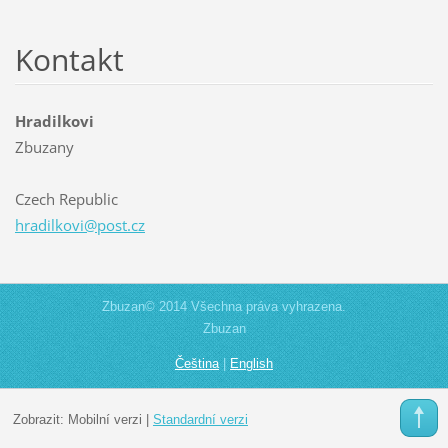
Kontakt
Hradilkovi
Zbuzany
Czech Republic
hradilko
vi@post.
cz
Zbuzan© 2014 Všechna práva vyhrazena.
Zbuzan
Čeština
|
English
Zobrazit:
Mobilní verzi
|
Standardní verzi